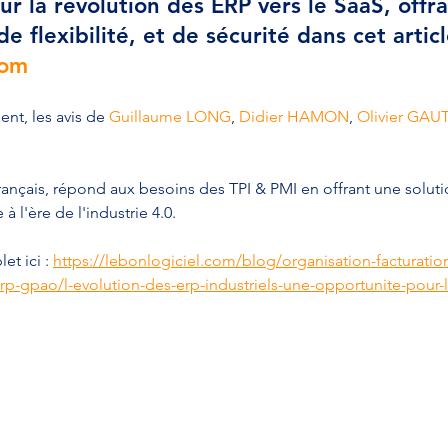
ur la révolution des ERP vers le SaaS, offra
 de flexibilité, et de sécurité dans cet artic
com
nt, les avis de 
Guillaume LONG
, 
Didier HAMON
, 
Olivier GAU
rançais, répond aux besoins des TPI & PMI en offrant une solutio
à l'ère de l'industrie 4.0.
et ici : 
https://lebonlogiciel.com/blog/organisation-facturation
p-gpao/l-evolution-des-erp-industriels-une-opportunite-pour-l