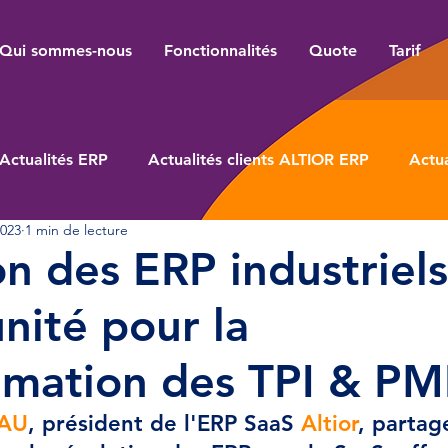
Qui sommes-nous
Fonctionnalités
Quote
Tarif
Actualités ERP
Actualités clients ALTIOR ERP
Actua
2023
1 min de lecture
on des ERP industriels
nité pour la
rmation des TPI & PM
EAU
, président de l'ERP SaaS 
Altior
, partage