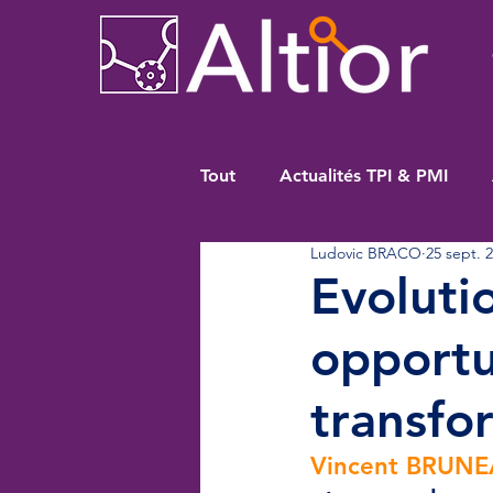
Tout
Actualités TPI & PMI
Ludovic BRACO
25 sept. 
Evoluti
opportu
transfo
Vincent BRUN