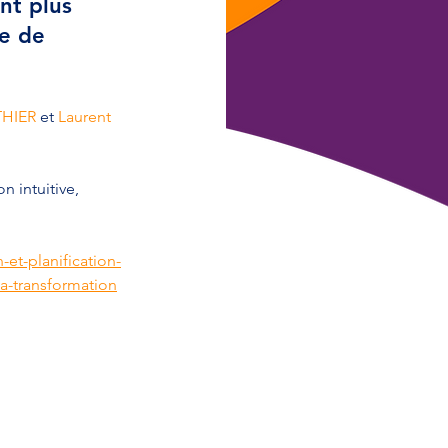
nt plus 
le de 
THIER
 et 
Laurent 
n intuitive, 
-et-planification-
a-transformation