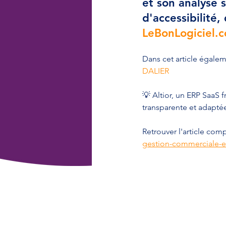
et son analyse s
d'accessibilité,
LeBonLogiciel.
Dans cet article égaleme
DALIER
💡 Altior, un ERP SaaS f
transparente et adaptée 
Retrouver l'article compl
gestion-commerciale-er