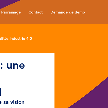
Parrainage
Contact
Demande de démo
lités Industrie 4.0
: une
I
 sa vision 