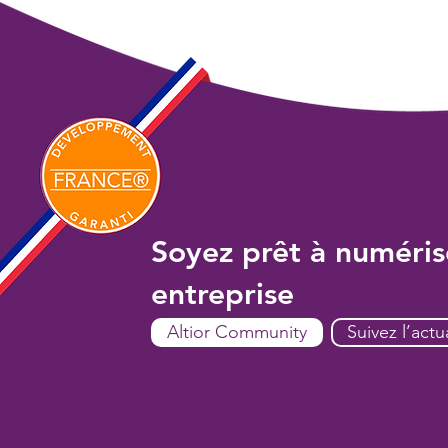
Plus que jamais, en 2023 la
digitalisation passe par
l’ERP SaaS
Soyez prêt à numéris
entreprise
Altior Community
Suivez l’actua