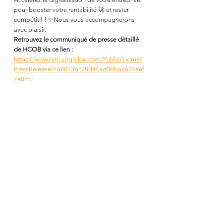
pour booster votre rentabilité 🚀 et rester 
compétitif ! ✨Nous vous accompagnerons 
avec plaisir.
Retrouvez le communiqué de presse détaillé 
de HCOB via ce lien : 
https://www.pmi.spglobal.com/Public/Home/
PressRelease/768013bc28d44ad0bbaa634eef
7e0cc2