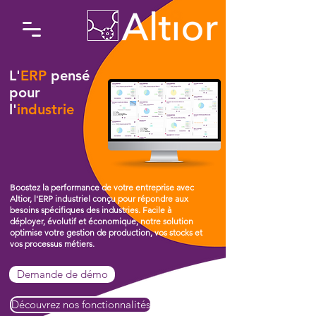
L'
ERP
pensé
pour
l'
industrie
Boostez la performance de votre entreprise avec
Altior, l'ERP industriel conçu pour répondre aux
besoins spécifiques des industries. Facile à
déployer, évolutif et économique, notre solution
optimise votre gestion de production, vos stocks et
vos processus métiers.
Demande de démo
Découvrez nos fonctionnalités