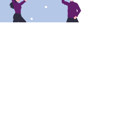
POSITIF
Un catalogue de services pour un
succès rapide
Lourds, longs et chers sont les synonymes des
projets que nous avons pu vivre des deux côtés
de la barrière. Avec nous c'est terminé ! Notre
catalogue de services
et notre
plateforme
vont de
pair avec une mise en place rapide et concentrée
sur vos priorités.