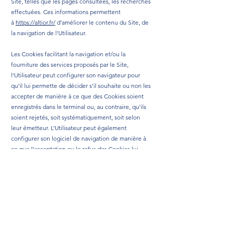
Site, telles que les pages consultées, les recherches
effectuées. Ces informations permettent
à
https://altior.fr/
d’améliorer le contenu du Site, de
la navigation de l’Utilisateur.
Les Cookies facilitant la navigation et/ou la
fourniture des services proposés par le Site,
l’Utilisateur peut configurer son navigateur pour
qu’il lui permette de décider s’il souhaite ou non les
accepter de manière à ce que des Cookies soient
enregistrés dans le terminal ou, au contraire, qu’ils
soient rejetés, soit systématiquement, soit selon
leur émetteur. L’Utilisateur peut également
configurer son logiciel de navigation de manière à
ce que l’acceptation ou le refus des Cookies lui
soient proposés ponctuellement, avant qu’un
Cookie soit susceptible d’être enregistré dans son
terminal.
https://altior.fr/
informe l’Utilisateur que,
dans ce cas, il se peut que les fonctionnalités de son
logiciel de navigation ne soient pas toutes
disponibles.