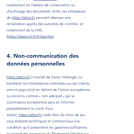
notamment en matière de conservation ou
d’archivage des documents. Enfin, les Utilisateurs
de
https://altior.fr/
peuvent déposer une
réclamation auprès des autorités de contrôle, et
notamment de la CNIL
(
https://www.cnil.fr/fr/plaintes
).
4. Non-communication des
données personnelles
https://altior.fr/
s’interdit de traiter, héberger ou
transférer les Informations collectées sur ses Clients
vers un pays situé en dehors de l’Union européenne
ou reconnu comme « non adéquat » par la
Commission européenne sans en informer
préalablement le client. Pour
autant,
https://altior.fr/
reste libre du choix de ses
sous-traitants techniques et commerciaux à la
condition qu’il présentent les garanties suffisantes
au regard des exigences du Règlement Général sur