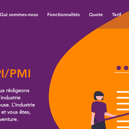
Qui sommes-nous
Fonctionnalités
Quote
Tarif
PI/PMI
Nous rédigeons
’industrie
use. L’industrie
, et vous êtes,
venture.