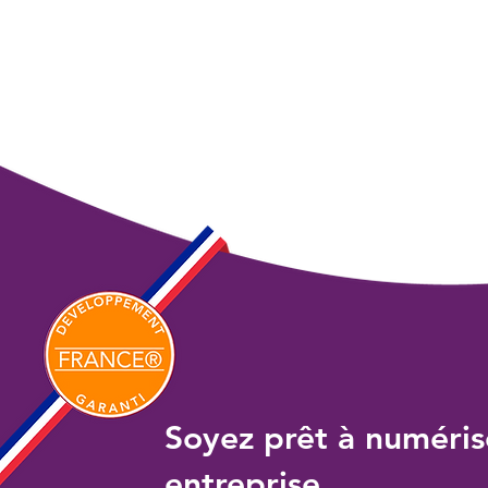
Soyez prêt à numéris
entreprise