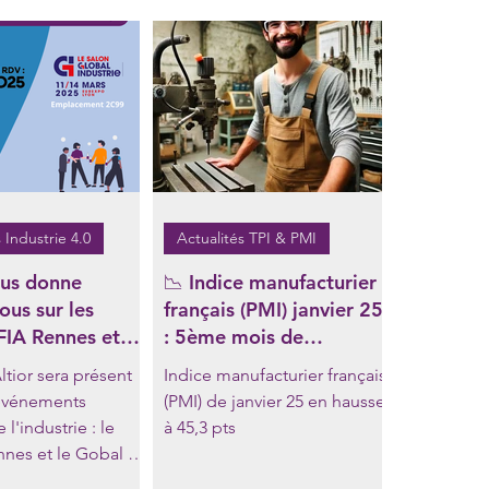
 Industrie 4.0
Actualités TPI & PMI
ous donne
📉 Indice manufacturier
ous sur les
français (PMI) janvier 25
FIA Rennes et
: 5ème mois de
ndustrie Lyon en
contraction, mais des
ltior sera présent
Indice manufacturier français

signes d'amélioration
événements
(PMI) de janvier 25 en hausse
avec une hausse de 3,4
l'industrie : le
à 45,3 pts
point par rapport à
nnes et le Gobal à
décembre 📈 = 45,3 pts