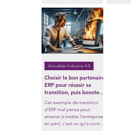
numérique.
Actualités Industrie 4.0
Choisir le bon partenaire
ERP pour réussir sa
transition, puis booster
sa croissance
Cet exemple de transition
d'ERP mal pensé peut
amener à mettre l'entreprise
en péril, c'est ce qu'a connu
Gifi , au bord du déport de