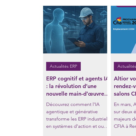
Actualités Industrie 4.0
Actualités ERP
Actualités
ERP cognitif et agents IA
Altior v
: la révolution d’une
rendez-v
nouvelle main-d’œuvre
salons C
numérique dans
Global I
Découvrez comment l’IA
En mars, A
l’industrie
mars ! 
agentique et générative
sur deux 
transforme les ERP industriels
majeurs de 
en systèmes d’action et ouvre
CFIA à Re
la voie à une main-d’œuvre
Lyon