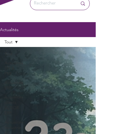
Actualités
Tout
Tout
Actualités
TPI &
PMI
Actualités
ERP
Actualités
clients
ALTIOR
ERP
Actualités
Industrie
4.0