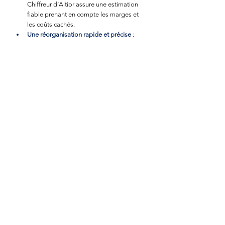
Chiffreur d’Altior assure une estimation 
fiable prenant en compte les marges et 
les coûts cachés.
Une réorganisation rapide et précise
 : 
vos lignes et sous-lignes de Chiffreur 
peuvent être réorganisées conservant 
leurs règles hiérarchiques et multi-
niveaux.
Grâce au Glisser/Déposer, vous 
pouvez réorganiser vos lignes et 
sous-lignes en conservant leurs 
règles hiérarchiques et multi-niveaux.
En bref...