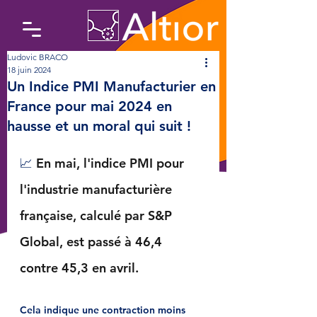
Ludovic BRACO
18 juin 2024
Un Indice PMI Manufacturier en
France pour mai 2024 en
hausse et un moral qui suit !
📈 
En mai, l'indice PMI pour 
l'industrie manufacturière 
française, calculé par S&P 
Global, est passé à 46,4 
contre 45,3 en avril. 
Cela indique une contraction moins 