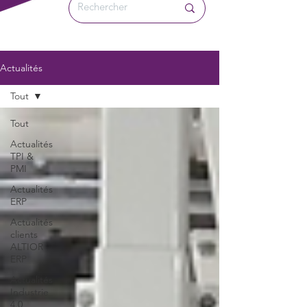
Actualités
Tout
Tout
Actualités
TPI &
PMI
Actualités
ERP
Actualités
clients
ALTIOR
ERP
Actualités
Industrie
4.0