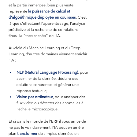
et la partie immergée, bien plus vaste, 
représente
 la puissance de calcul et 
d’algorithmique déployée en coulisses
. C’est 
là que s’effectuent l’apprentissage, l’analyse 
prédictive et la recherche de corrélations 
fines : la “face cachée” de l’IA. 
Au-delà du Machine Learning et du Deep 
Learning, d’autres domaines viennent enrichir 
l’IA :
NLP (Natural Language Processing)
, pour 
assimiler de la donnée, déduire des 
solutions cohérentes et générer une 
réponse textuelle,
Vision par ordinateur
, pour analyser des 
flux vidéo ou détecter des anomalies à 
l’échelle microscopique,
Et si dans le monde de l’ERP il vous arrive de 
ne pas le voir clairement, l’IA peut en arrière-
plan 
transformer
 de simples données en 