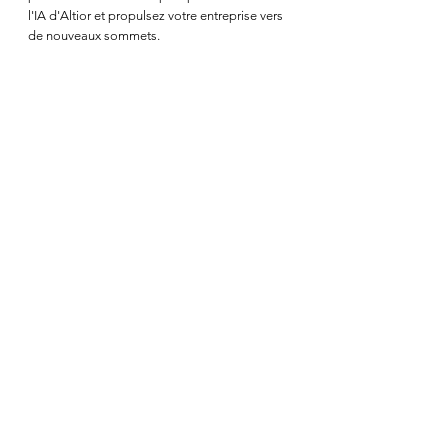
l'IA d'Altior et propulsez votre entreprise vers 
de nouveaux sommets.
Vous cherchez une fonctionnalité 
dans votre ERP ou de l’aide sur 
une procédure ?
Grâce au chat intelligent, posez vos questions 
à Alia
 et laissez-vous guider à travers toutes 
les ressources et aides disponibles (tutoriels 
vidéo, articles, guides...).
Simplifiez votre quotidien avec 