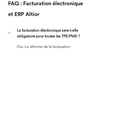
FAQ : Facturation électronique 
et ERP Altior
La facturation électronique sera-t-elle 
obligatoire pour toutes les TPE/PME ?
Oui. La réforme de la facturation 
électronique concernera progressivement 
toutes les entreprises françaises, y compris 
les TPE et PME industrielles. Dès 2026, vous 
devrez être capable de recevoir des 
factures électroniques, puis d’en émettre à 
partir de 2027.
La gestion de la Factur-X est-elle payante 
dans Altior ?
Puis-je conserver mon logiciel comptable 
actuel avec Altior ?
Qu’est-ce qu’une Plateforme Agréée (PA) ?