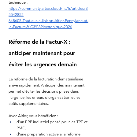
technique :
https://community.altior.cloud/hc/fr/articles/3
5542852
648605-Tout-sur-la-liaison-Altior-Pennylane-et-
la-Facture-%C3%89lectronique-2026
Réforme de la Factur-X : 
anticiper maintenant pour 
éviter les urgences demain
La réforme de la facturation dématérialisée 
arrive rapidement. Anticiper dès maintenant 
permet d’éviter les décisions prises dans 
l’urgence, les erreurs d’organisation et les 
coûts supplémentaires.
Avec Altior, vous bénéficiez :
d’un ERP industriel pensé pour les TPE et 
PME,
d’une préparation active à la réforme,