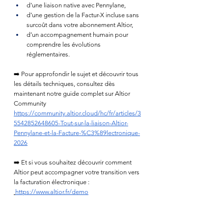
d’une liaison native avec Pennylane,
d’une gestion de la Factur-X incluse sans 
surcoût dans votre abonnement Altior, 
d’un accompagnement humain pour 
comprendre les évolutions 
réglementaires.
➡️ Pour approfondir le sujet et découvrir tous 
les détails techniques, consultez dès 
maintenant notre guide complet sur Altior 
Community 
https://community.altior.cloud/hc/fr/articles/3
5542852648605-Tout-sur-la-liaison-Altior-
Pennylane-et-la-Facture-%C3%89lectronique-
2026
➡️ Et si vous souhaitez découvrir comment 
Altior peut accompagner votre transition vers 
la facturation électronique :
https://www.altior.fr/demo